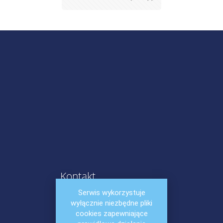
Kontakt
Poradnia Psychologiczno -
Serwis wykorzystuje
Pedagogiczna w Zabierzowie
wyłącznie niezbędne pliki
ul. Cmentarna 2
cookies zapewniające
32-080 Zabierzów