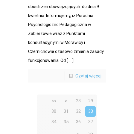
obostrzeń obowiązujących do dnia 9
kwietnia. Informujemy, iż Poradnia
Psychologiczno Pedagogiczna w
Zabierzowie wraz z Punktami
konsultacyjnymi w Morawicy i
Czernichowie czasowo zmienia zasady
funkcjonowania. Od [ ... ]
Czytaj więcej
<<
>
28
29
30
31
32
33
34
35
36
37
<
>>